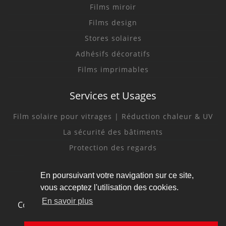
Films miroir
Films design
Stores solaires
Adhésifs décoratifs
Films imprimables
Services et Usages
Film solaire pour vitrages | Réduction chaleur & UV
La sécurité des bâtiments
Protection des regards
Rénovation et décoration
En poursuivant votre navigation sur ce site,
vous acceptez l'utilisation des cookies.
En savoir plus
Copyright © 2020-2026
Technimat - Films et stores
Mentions légales
solutions |